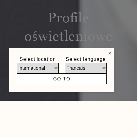
Profile
oświetleniowe
×
Select location
Select language
GO TO
Dlaczego profile oświetleniowe?
Światłem można nadać wnętrzu wyjątkową
atmosferę. Profile oświetleniowe marki NOËL &
MARQUET idealnie się do tego nadają: dzięki