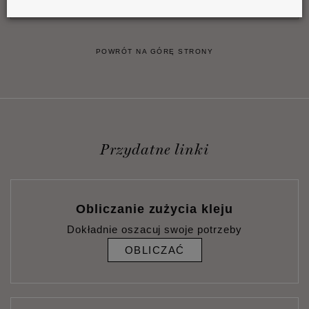
POWRÓT NA GÓRĘ STRONY
Przydatne linki
Obliczanie zużycia kleju
Dokładnie oszacuj swoje potrzeby
OBLICZAĆ