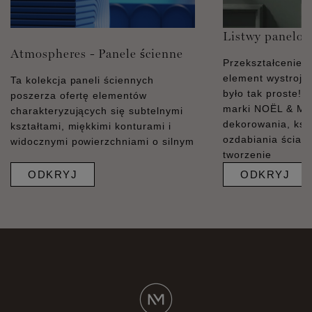
Listwy panelo
Atmospheres - Panele ścienne
Przekształcenie ś
element wystroju 
Ta kolekcja paneli ściennych
było tak proste! 
poszerza ofertę elementów
marki NOËL & M
charakteryzujących się subtelnymi
dekorowania, kszt
kształtami, miękkimi konturami i
ozdabiania ścian.
widocznymi powierzchniami o silnym
tworzenie
ODKRYJ
ODKRYJ