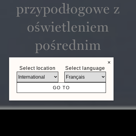
przypodłogowe z
oświetleniem
pośrednim
×
Select location
Select language
GO TO
Profile przypodłogowe z oświetleniem
pośrednim wprowadzają do wnętrz nową jakość