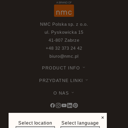
NMC Polska sp. z o.o.
ul. Pyskowicka 15
41-807 Zabrze
+48 32 373 24 42
biuro@nmc.pl
PRODUCT INFO
PRZYDATNE LINKI
O NAS
×
Select location
Select language
© 2026 Noel & Marquet. Wszelkie prawa