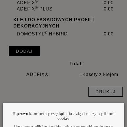
®
ADEFIX
0.00
®
ADEFIX
PLUS
0.00
KLEJ DO FASADOWYCH PROFILI
DEKORACYJNYCH
®
DOMOSTYL
HYBRID
0.00
DODAJ
Total
:
ADEFIX®
1
Kasety z klejem
DRUKUJ
Ważna uwaga:
Zużycie kleju zależy od wielkości
Poprawa komfortu przeglądania dzięki naszym plikom
cookie
profilu i właściwości powierzchni. Dokładną ilość i
rodzaj kleju należy ustalić poprzez test profilu na
Używamy plików cookie, aby zapewnić najlepszą