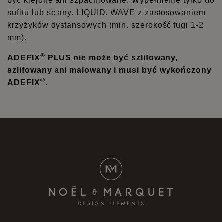
być klejone ani szpachlowane. Wypełnienie tylko do
sufitu lub ściany. LIQUID, WAVE z zastosowaniem
krzyżyków dystansowych (min. szerokość fugi 1-2
mm).
®
ADEFIX
PLUS nie może być szlifowany,
szlifowany ani malowany i musi być wykończony
®
ADEFIX
.