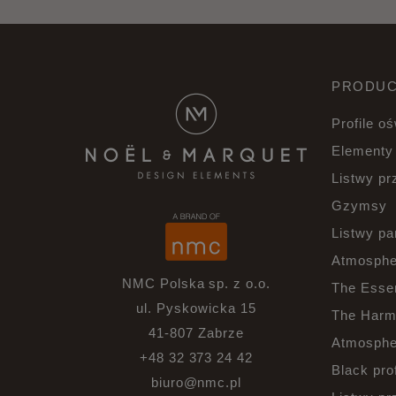
PRODUC
Profile o
Elementy
Listwy p
Gzymsy
Listwy p
Atmosphe
NMC Polska sp. z o.o.
The Esse
ul. Pyskowicka 15
The Harm
41-807 Zabrze
Atmospher
+48 32 373 24 42
Black prof
biuro@nmc.pl