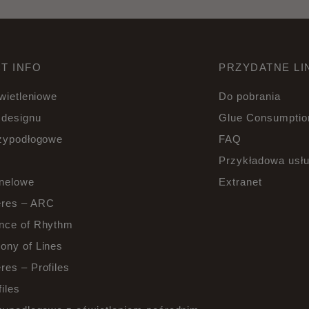
T INFO
PRZYDATNE LI
świetleniowe
Do pobrania
 designu
Glue Consumption
rzypodłogowe
FAQ
Przykładowa usł
anelowe
Extranet
res – ARC
nce of Rhythm
ony of Lines
es – Profiles
iles