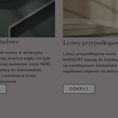
anelowe
Listwy przypodłogo
ie ściany w atrakcyjny
Listwy przypodłogowe marki
oju wnętrza nigdy nie było
MARQUET pasują do każdego
Listwy panelowe marki NOËL
są nieodłącznym elementem 
łużą do dekorowania,
wyjątkowo odporne na wstrzą
 i ozdabiania ścian.
tworzenie
ODKRYJ