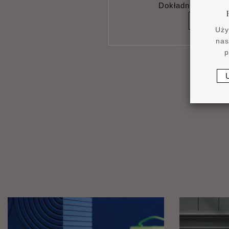
Dokładnie oszacuj
OBLIC
Uży
nas
p