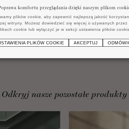
 swoje potrzeby
Odkryj nasze p
Poprawa komfortu przeglądania dzięki naszym plikom cooki
ZAĆ
WYSZU
wamy plików cookie, aby zapewnić najlepszą jakość korzystan
zej witryny. Możesz dowiedzieć się więcej o używanych przez
likach cookie lub wyłączyć je w sekcji ustawienia plików cooki
USTAWIENIA PLIKÓW COOKIE
AKCEPTUJ
ODMÓWI
Odkryj nasze pozostałe produkty