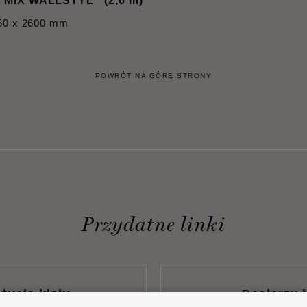
 MIX WALLSTYL
(2,6 m)
250 x 2600 mm
POWRÓT NA GÓRĘ STRONY
Przydatne linki
życia kleju
Dealerzy i