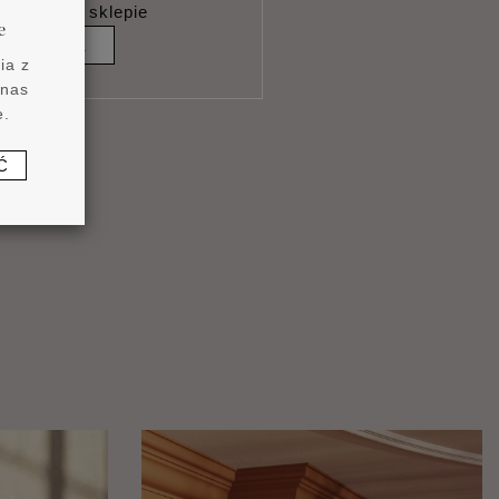
rodukty w sklepie
e
KIWANIE
ia z
 nas
e.
Ć