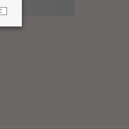
Ć
®
 ARSTYL