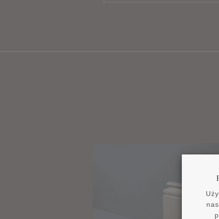
Uży
nas
p