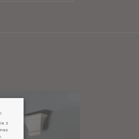
e
ia z
 nas
e.