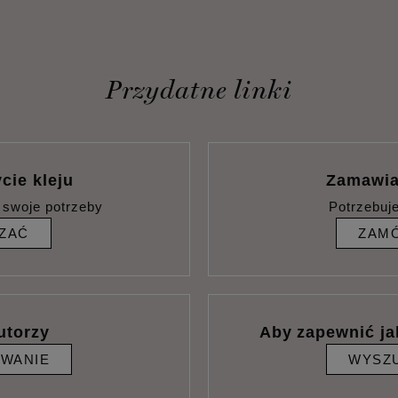
Przydatne linki
cie kleju
Zamawia
 swoje potrzeby
Potrzebuj
ZAĆ
ZAMÓ
utorzy
Aby zapewnić ja
IWANIE
WYSZU