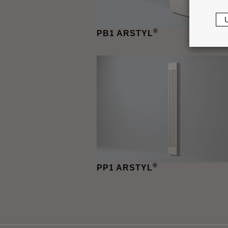
®
PB1 ARSTYL
®
PP1 ARSTYL