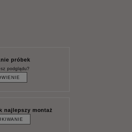
nie próbek
esz podglądu?
WIENIE
k najlepszy montaż
KIWANIE