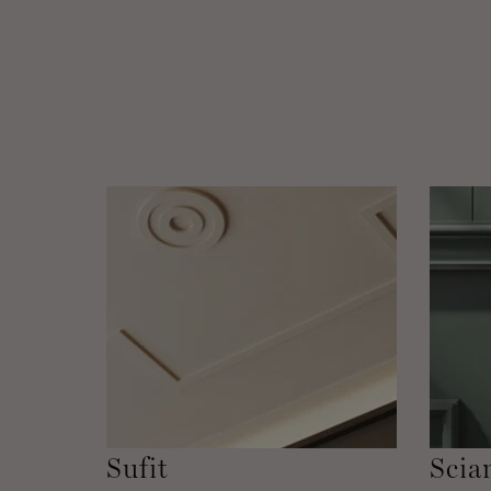
Sufit
Scia