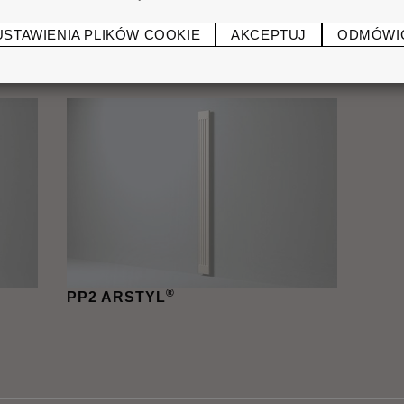
USTAWIENIA PLIKÓW COOKIE
AKCEPTUJ
ODMÓWI
®
PB2 ARSTYL
PC2
®
PP2 ARSTYL