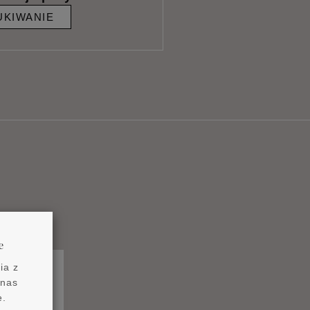
KIWANIE
e
ia z
 nas
e.