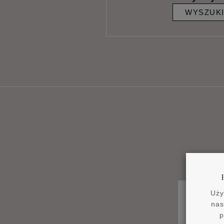
WYSZUK
Uży
nas
p