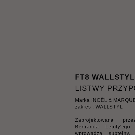
FT8 WALLSTYL
LISTWY PRZY
Marka :
NOËL & MARQU
zakres : WALLSTYL
Zaprojektowana prze
Bertranda Lejoly'eg
wprowadza subtelny, 