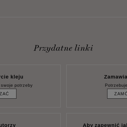
Przydatne linki
cie kleju
Zamawia
 swoje potrzeby
Potrzebuj
ZAĆ
ZAMÓ
utorzy
Aby zapewnić ja