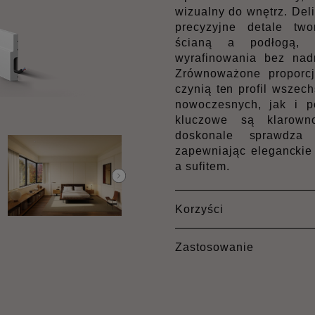
wizualny do wnętrz. Del
precyzyjne detale two
ścianą a podłogą, d
wyrafinowania bez nad
Zrównoważone proporcje
czynią ten profil wsze
nowoczesnych, jak i p
kluczowe są klarown
doskonale sprawdza
zapewniając eleganckie
a sufitem.
Korzyści
Zastosowanie