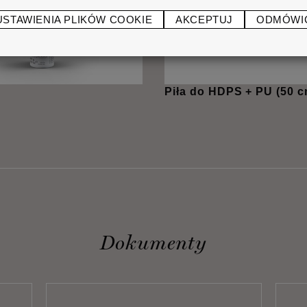
USTAWIENIA PLIKÓW COOKIE
AKCEPTUJ
ODMÓWI
Piła do HDPS + PU (50 c
Dokumenty