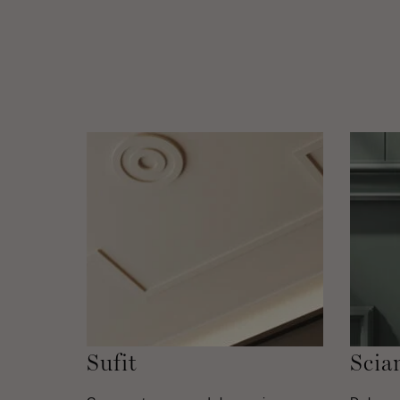
Sufit
Scia