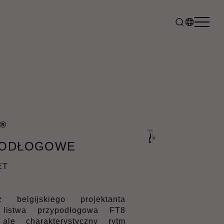
®
PODŁOGOWE
ET
z belgijskiego projektanta
o listwa przypodłogowa FT8
ale charakterystyczny rytm