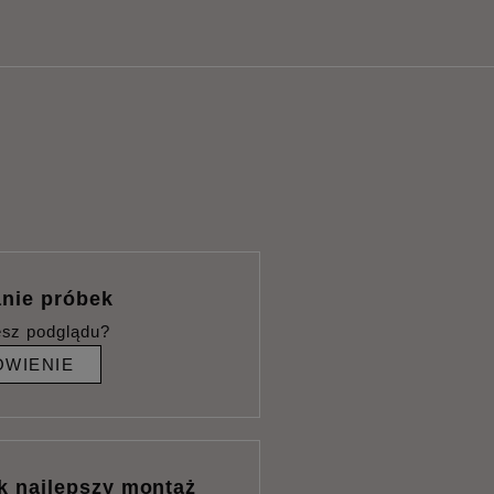
nie próbek
esz podglądu?
WIENIE
k najlepszy montaż