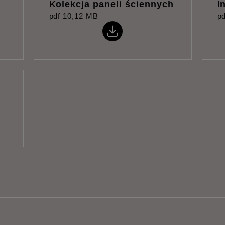
Kolekcja paneli ściennych
I
pdf
10,12 MB
pd