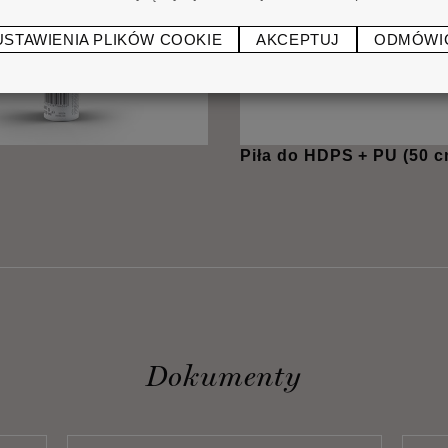
USTAWIENIA PLIKÓW COOKIE
AKCEPTUJ
ODMÓWI
Piła do HDPS + PU (50 c
Dokumenty