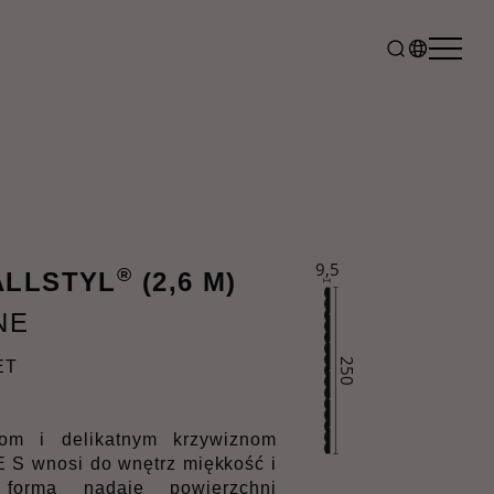
®
ALLSTYL
(2,6 M)
NE
ET
rom i delikatnym krzywiznom
S wnosi do wnętrz miękkość i
 forma nadaje powierzchni