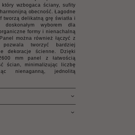
, który wzbogaca ściany, sufity
i harmonijną obecność. Łagodne
ef tworzą delikatną grę światła i
el doskonałym wyborem dla
 organiczne formy i nienachalną
 Panel można również łączyć z
ozwala tworzyć bardziej
e dekoracje ścienne. Dzięki
 2600 mm panel z łatwością
 ścian, minimalizując liczbę
ąc nienaganną, jednolitą