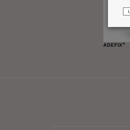
®
ADEFIX