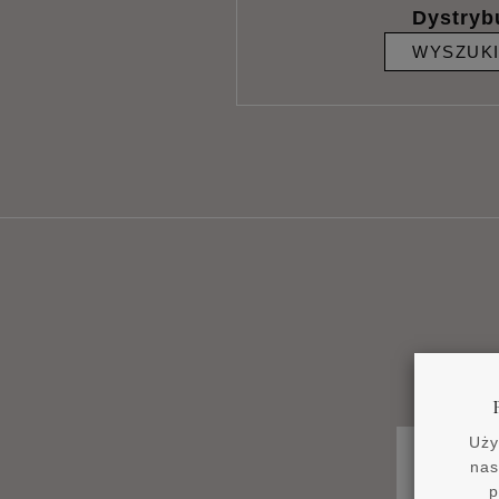
Dystryb
WYSZUK
Uży
nas
p