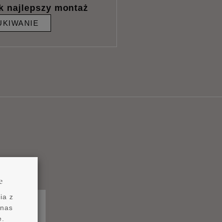
k najlepszy montaż
KIWANIE
e
ia z
 nas
e.