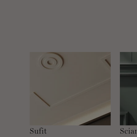
Sufit
Scia