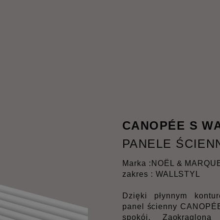
CANOPÉE S W
PANELE ŚCIEN
Marka :
NOËL & MARQU
zakres : WALLSTYL
Dzięki płynnym kontu
panel ścienny CANOPÉE 
spokój. Zaokrąglona