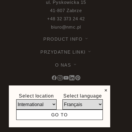
ul. Pyskowicka 15
41-807 Zabrze
+48 32 373 24 42
biuro@nmc.pl
PRODUCT INFO
PRZYDATNE LINKI
O NAS
×
Select location
Select language
© 2026 Noel & Marquet. Wszelkie prawa
zastrzeżone -
Ochrona danych RODO -
Warunki używania -
Ograniczenie
GO TO
odpowiedzialności -
Sitemap
Strona stworzona przez