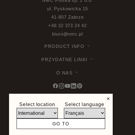
NMC Polska sp. z o.o.
ul. Pyskowicka 15
41-807 Zabrze
+48 32 373 24 42
biuro@nmc.pl
PRODUCT INFO
PRZYDATNE LINKI
O NAS
×
Select location
Select language
© 2026 Noel & Marquet. Wszelkie prawa
zastrzeżone -
Ochrona danych RODO -
Warunki używania -
Ograniczenie
GO TO
odpowiedzialności -
Sitemap
Strona stworzona przez