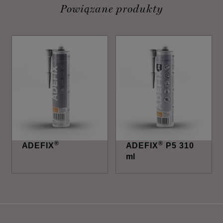
Powiązane produkty
®
®
ADEFIX
ADEFIX
P5 310
ml