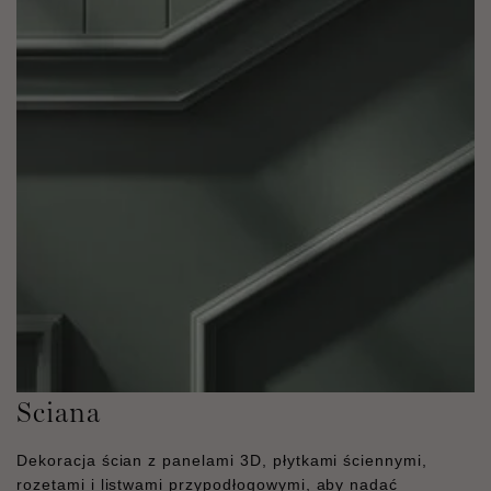
Sciana
Dekoracja ścian z panelami 3D, płytkami ściennymi,
rozetami i listwami przypodłogowymi, aby nadać