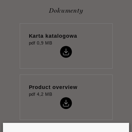
Dokumenty
Karta katalogowa
pdf
0,9 MB
Product overview
pdf
4,2 MB