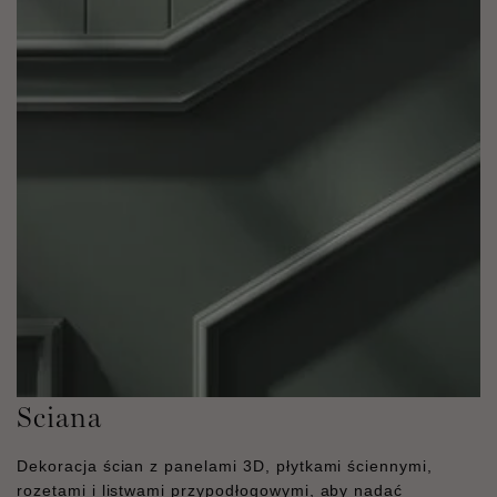
Sciana
Dekoracja ścian z panelami 3D, płytkami ściennymi,
rozetami i listwami przypodłogowymi, aby nadać