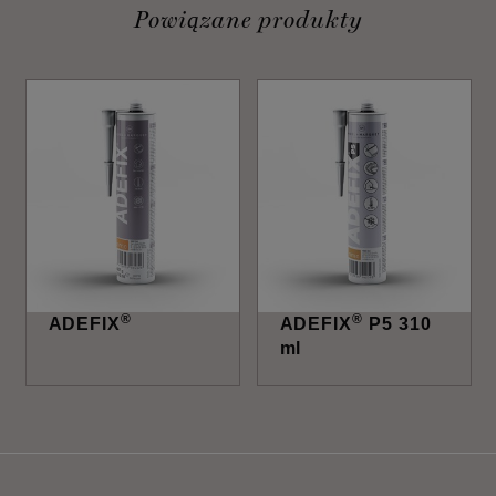
Powiązane produkty
®
®
ADEFIX
ADEFIX
P5 310
ml