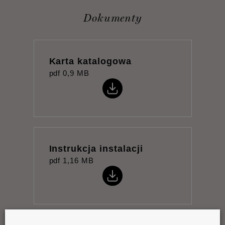
Dokumenty
Karta katalogowa
pdf
0,9 MB
Instrukcja instalacji
pdf
1,16 MB