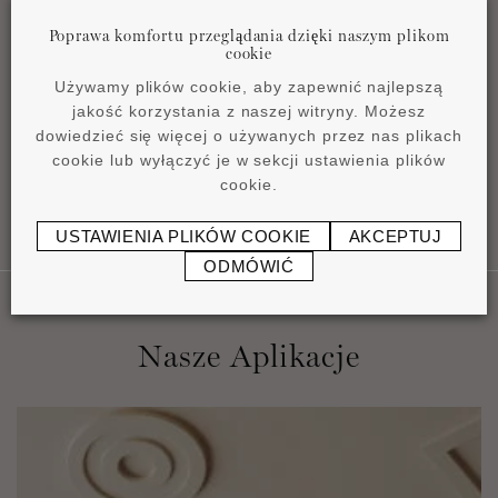
Poprawa komfortu przeglądania dzięki naszym plikom
cookie
Instrukcja instalacji
Używamy plików cookie, aby zapewnić najlepszą
pdf
0,43 MB
jakość korzystania z naszej witryny. Możesz
dowiedzieć się więcej o używanych przez nas plikach
cookie lub wyłączyć je w sekcji ustawienia plików
cookie.
USTAWIENIA PLIKÓW COOKIE
AKCEPTUJ
ODMÓWIĆ
Nasze Aplikacje