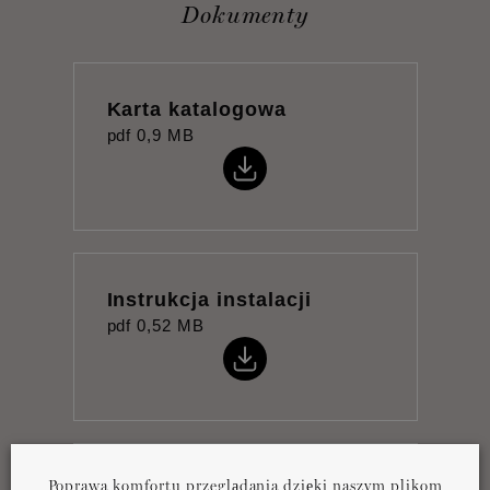
Dokumenty
Karta katalogowa
pdf
0,9 MB
Instrukcja instalacji
pdf
0,52 MB
Poprawa komfortu przeglądania dzięki naszym plikom
Product overview