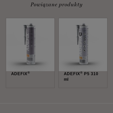
Powiązane produkty
®
®
ADEFIX
ADEFIX
P5 310
ml