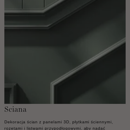
Sciana
Dekoracja ścian z panelami 3D, płytkami ściennymi,
rozetami i listwami przypodłogowymi, aby nadać