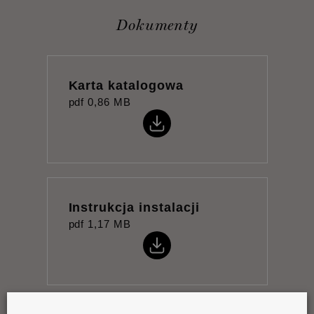
Dokumenty
Karta katalogowa
pdf
0,86 MB
Instrukcja instalacji
pdf
1,17 MB