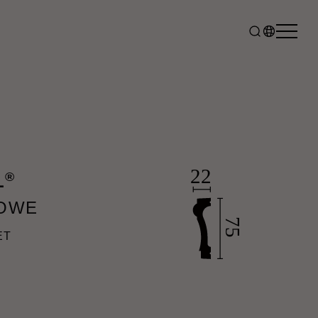
®
L
LOWE
ET