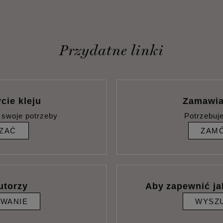
Przydatne linki
cie kleju
Zamawia
 swoje potrzeby
Potrzebuj
ZAĆ
ZAMÓ
utorzy
Aby zapewnić ja
IWANIE
WYSZU