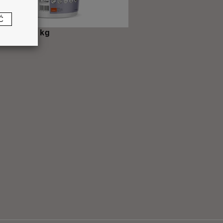
Ć
®
FIX
P5 5 kg