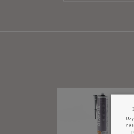
Uży
nas
p