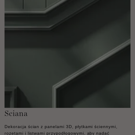
Sciana
Dekoracja ścian z panelami 3D, płytkami ściennymi,
rozetami i listwami przypodłogowymi, aby nadać