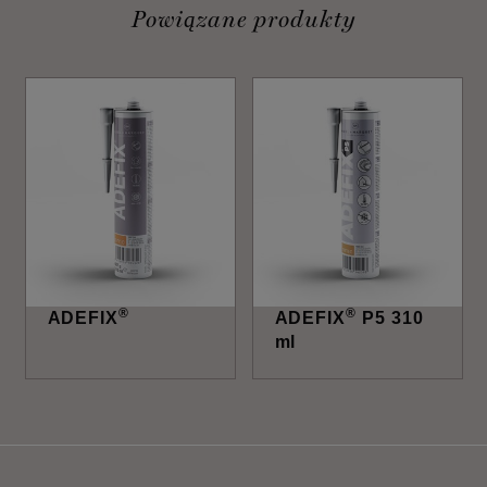
Powiązane produkty
®
®
ADEFIX
ADEFIX
P5 310
ml