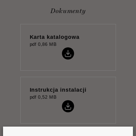
Dokumenty
Karta katalogowa
pdf
0,86 MB
Instrukcja instalacji
pdf
0,52 MB