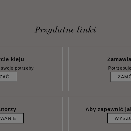
Przydatne linki
cie kleju
Zamawia
 swoje potrzeby
Potrzebuj
ZAĆ
ZAMÓ
utorzy
Aby zapewnić ja
IWANIE
WYSZU