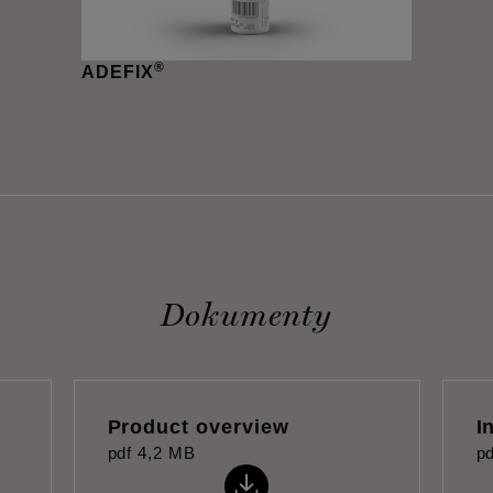
®
ADEFIX
Dokumenty
Product overview
I
pdf
4,2 MB
pd