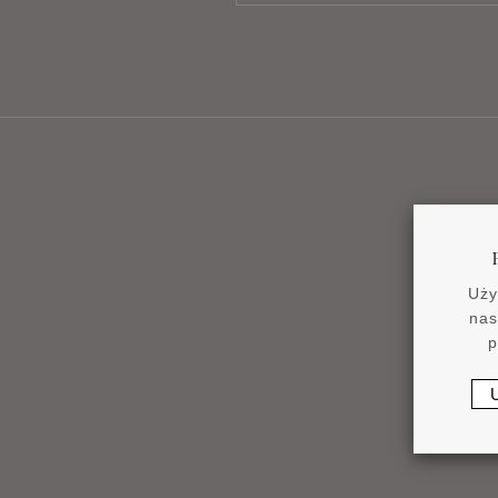
Uży
nas
p