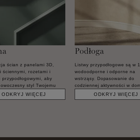
na
Podłoga
ja ścian z panelami 3D,
Listwy przypodłogowe są w 
i ściennymi, rozetami i
wodoodporne i odporne na
i przypodłogowymi, aby
wstrząsy. Dopasowanie do
nowoczesny styl Twojemu
codziennej aktywności w do
ODKRYJ WIĘCEJ
ODKRYJ WIĘCEJ