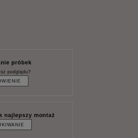
nie próbek
esz podglądu?
WIENIE
k najlepszy montaż
KIWANIE