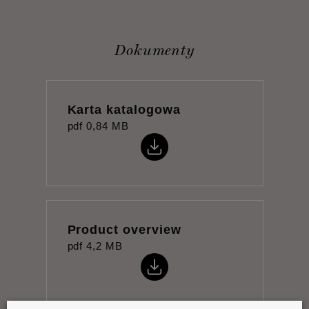
Dokumenty
Karta katalogowa
pdf
0,84 MB
Product overview
pdf
4,2 MB