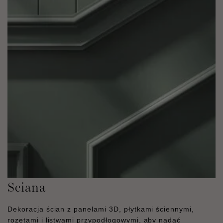
Sciana
Dekoracja ścian z panelami 3D, płytkami ściennymi,
rozetami i listwami przypodłogowymi, aby nadać