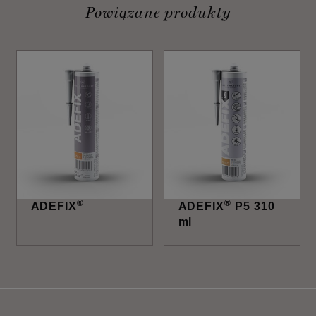
Powiązane produkty
®
®
ADEFIX
ADEFIX
P5 310
ml