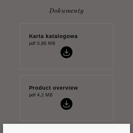
Dokumenty
Karta katalogowa
pdf
0,86 MB
Product overview
pdf
4,2 MB