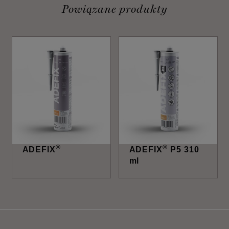
Powiązane produkty
®
®
ADEFIX
ADEFIX
P5 310
ml