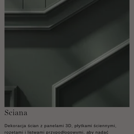
Sciana
Dekoracja ścian z panelami 3D, płytkami ściennymi,
rozetami i listwami przypodłogowymi, aby nadać