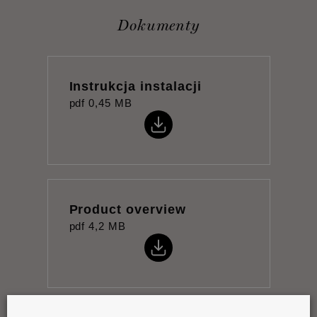
Dokumenty
Instrukcja instalacji
pdf
0,45 MB
Product overview
pdf
4,2 MB