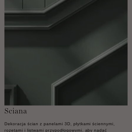
Sciana
Dekoracja ścian z panelami 3D, płytkami ściennymi,
rozetami i listwami przypodłogowymi, aby nadać