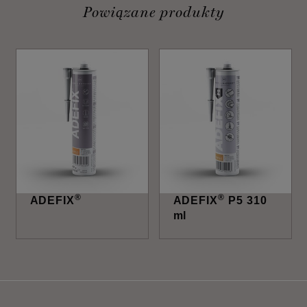
Powiązane produkty
®
®
ADEFIX
ADEFIX
P5 310
ml