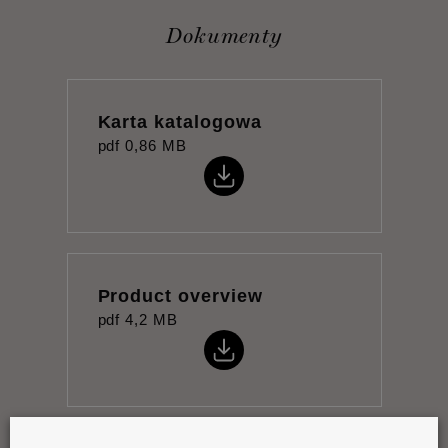
Dokumenty
Karta katalogowa
pdf
0,86 MB
Product overview
pdf
4,2 MB