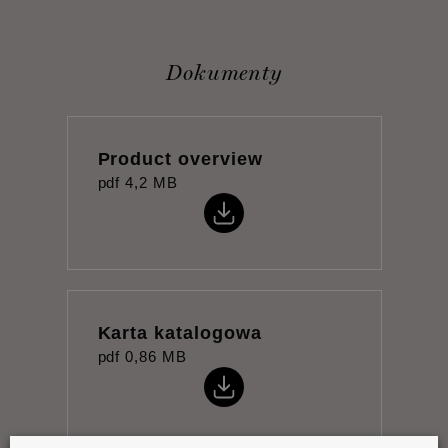
Dokumenty
Product overview
pdf
4,2 MB
Karta katalogowa
pdf
0,86 MB