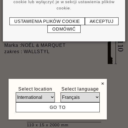
cookie lub wyłączyć je w sekcji ustawienia plików
cookie.
®
USTAWIENIA PLIKÓW COOKIE
AKCEPTUJ
FD11 WALLSTYL
ODMÓWIĆ
LISTWY PRZYPODŁOGOWE
Marka :
NOËL & MARQUET
zakres : WALLSTYL
×
Select location
Select language
Informacje o produkcie
GO TO
Wymiary
110 x 15 x 2000 mm