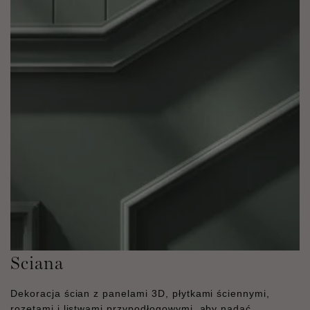
Sciana
Dekoracja ścian z panelami 3D, płytkami ściennymi,
rozetami i listwami przypodłogowymi, aby nadać