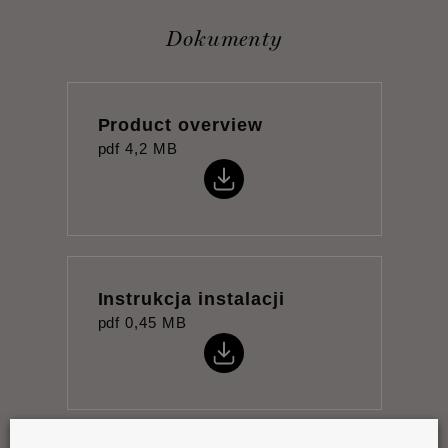
Dokumenty
Product overview
pdf
4,2 MB
Instrukcja instalacji
pdf
0,45 MB