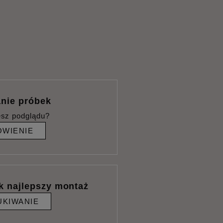
nie próbek
esz podglądu?
WIENIE
k najlepszy montaż
KIWANIE