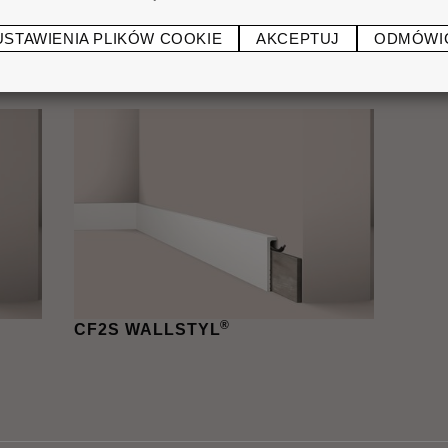
USTAWIENIA PLIKÓW COOKIE
AKCEPTUJ
ODMÓWI
®
ADEFIX
PLUS
CF1
®
CF2S WALLSTYL