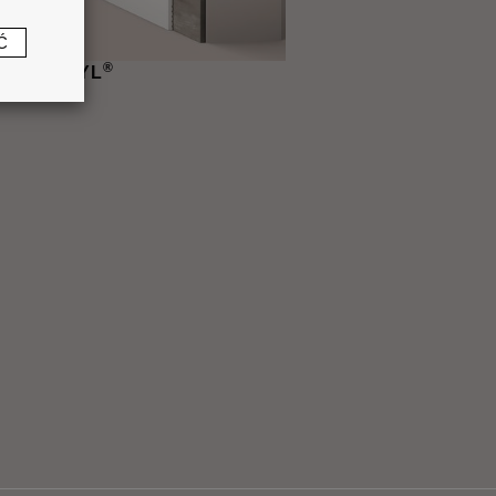
Ć
®
 WALLSTYL