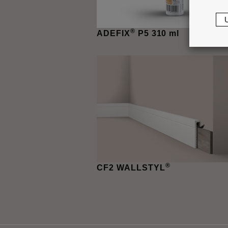
®
ADEFIX
P5 310 ml
®
CF2 WALLSTYL