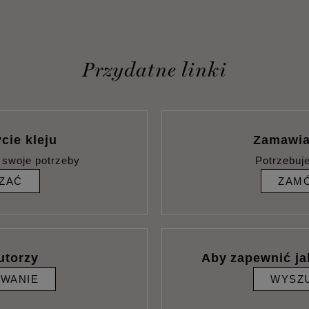
Przydatne linki
cie kleju
Zamawia
 swoje potrzeby
Potrzebuj
ZAĆ
ZAMÓ
utorzy
Aby zapewnić ja
IWANIE
WYSZU