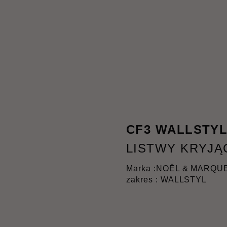
CF3 WALLSTY
LISTWY KRYJĄ
Marka :
NOËL & MARQU
zakres : WALLSTYL