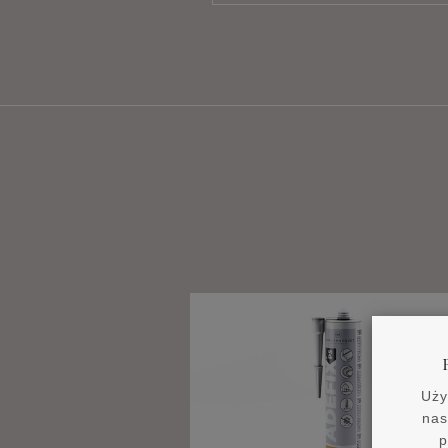
Uży
nas
p