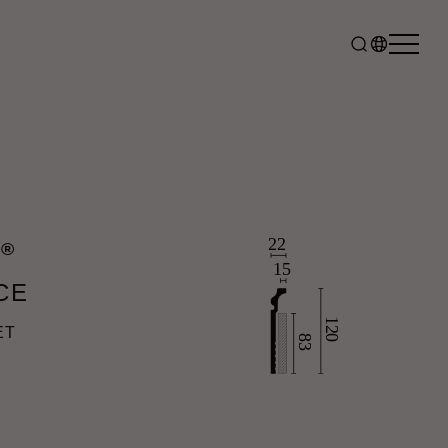
®
L
CE
ET