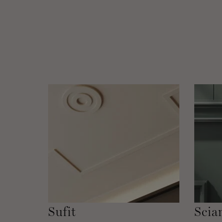
Sufit
Scia