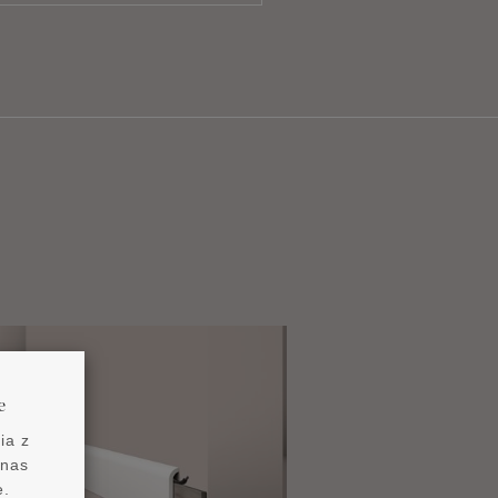
e
ia z
 nas
e.