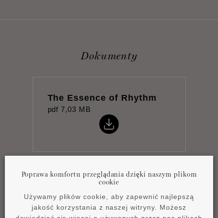
Dokumenty
The Essence of Rhythm
pdf
7,03 MB
Poprawa komfortu przeglądania dzięki naszym plikom
Product overview
cookie
pdf
4,2 MB
Używamy plików cookie, aby zapewnić najlepszą
jakość korzystania z naszej witryny. Możesz
dowiedzieć się więcej o używanych przez nas plikach