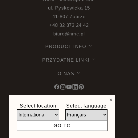
ul. Pyskowicka 15
41-807 Zabrze
+48 32 373 24 42
biuro@nmc.pl
PRODUCT INFO
PRZYDATNE LINKI
O NAS
×
Select location
Select language
© 2026 Noel & Marquet. Wszelkie prawa
zastrzeżone -
Ochrona danych RODO -
Warunki używania -
Ograniczenie
GO TO
odpowiedzialności -
Sitemap
Strona stworzona przez