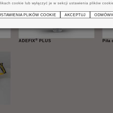
likach cookie lub wyłączyć je w sekcji ustawienia plików cooki
USTAWIENIA PLIKÓW COOKIE
AKCEPTUJ
ODMÓWI
®
ADEFIX
PLUS
Piła