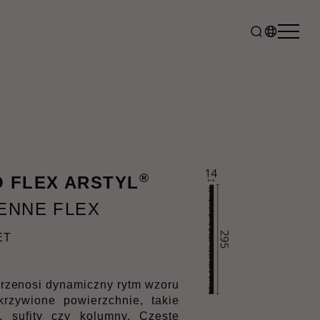
®
 FLEX ARSTYL
ENNE FLEX
ET
enosi dynamiczny rytm wzoru
zywione powierzchnie, takie
, sufity czy kolumny. Częste