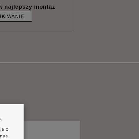
k najlepszy montaż
KIWANIE
e
ia z
 nas