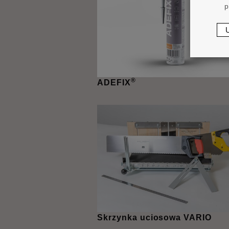
p
®
ADEFIX
Skrzynka uciosowa VARIO