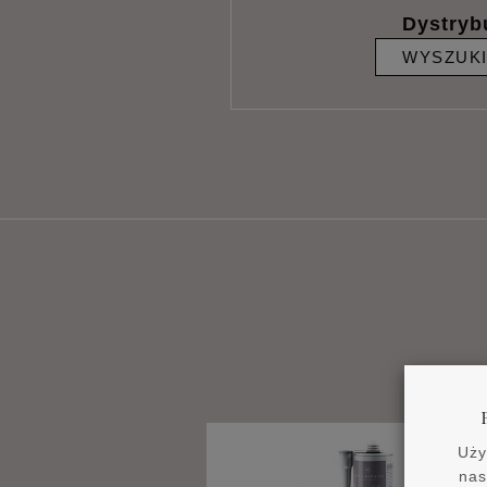
Dystryb
WYSZUK
Uży
nas