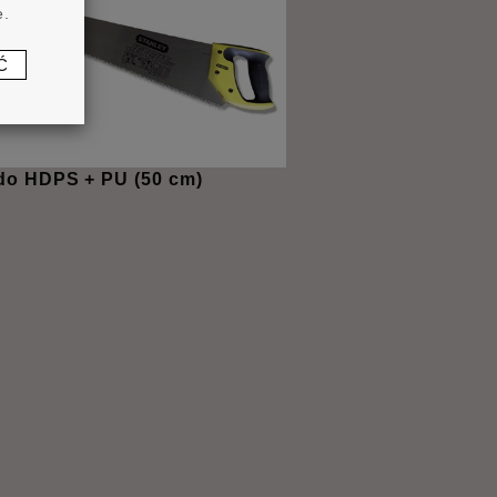
e.
Ć
 do HDPS + PU (50 cm)