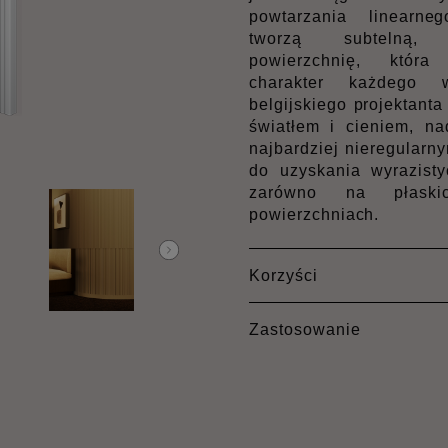
powtarzania linearne
tworzą subtelną, 
powierzchnię, która 
charakter każdego w
belgijskiego projektanta
światłem i cieniem, na
najbardziej nieregularn
do uzyskania wyrazisty
zarówno na płaski
powierzchniach.
Korzyści
Zastosowanie