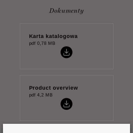
Dokumenty
Karta katalogowa
pdf
0,78 MB
Product overview
pdf
4,2 MB