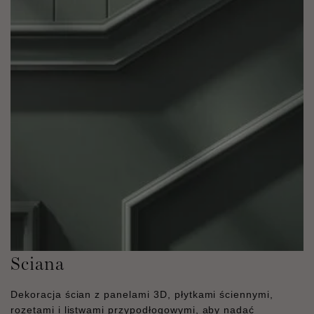
Sciana
Dekoracja ścian z panelami 3D, płytkami ściennymi,
rozetami i listwami przypodłogowymi, aby nadać