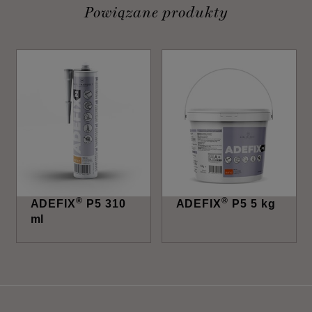
Powiązane produkty
®
®
ADEFIX
P5 310
ADEFIX
P5 5 kg
ml